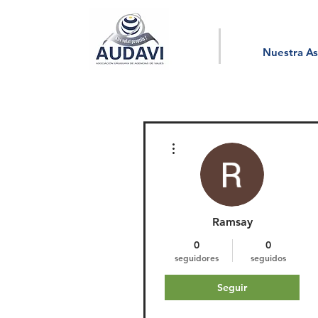
Nuestra As
Más acciones
Ramsay
0
0
seguidores
seguidos
Seguir