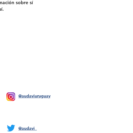
ación sobre sí
í.
@audaviuruguay
@audavi_